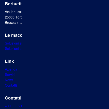
Bertuetti S.p.A.
Via Industria 22/24
25030 Torbole Casaglia
Brescia (Italia)
Le macchine
Soluzioni su misura
Soluzioni standard
Link
Azienda
Servizi
News
Contatti
Contatti
+39 030 2150026