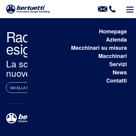
Raccontaci la tua
Homepage
Azienda
esigenza
Macchinari su misura
Macchinari
La soluzione è nelle tue
Servizi
nuove mani (automatiche).
News
Contatti
VAI ALLA PAGINA